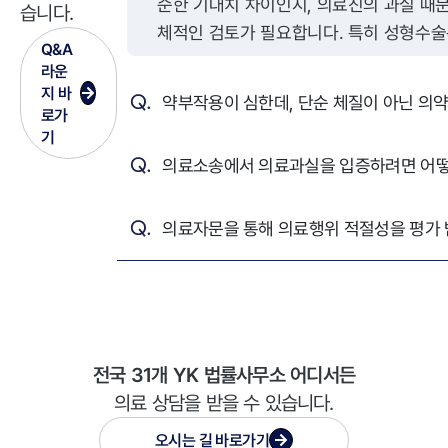
순한 기대치 차이인지, 의료진의 과실 때
습니다.
체적인 검토가 필요합니다. 특히 성형수술
Q&A
에 대한 기대가 크고, 주관적인 만족도와
라운
만큼 ‘의료과실’이 인정되기 위해서는 다
지 바
로가
요건들이 충족되어야 합니다. 첫째, 의료진에게 수
기
술 전 설명의무 위반이나 시술상 과실이 
가 핵심입니다. 의료기관은 환자에게 시술
수술 방법, 부작용 가능성, 예측 가능한 결
충분히 설명할 법적 의무가 있으며, 이를
채 수술을 진행했다면 그 자체로 불법행위
성립할 수 있습니다. 또한 수술 과정에서
구조를 오인하거나 부적절한 절개, 봉합, 
용 등을 하였다면 이는 시술상 과실에 해
있습니다. 둘째, 수술 부위에 염증이 발생한 원인
전국 31개 YK 법률사무소 어디서든
이 환자의 관리 부주의가 아닌 의료진의 
의료 상담을 받을 수 있습니다.
미흡, 적절하지 않은 수술 기술 또는 감염
오시는 길
바로가기