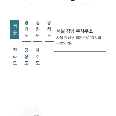
패 때문이라면 이 또한 의료과실로 평가될
니다. 감염은 통상적인 주의의무만 다했다
부분 예방 가능한 합병증으로 보기 때문에
경
강
충
분석을 통해 의료기관 측 책임을 입증할 
서
기
원
청
다. 셋째, 손해배상 가능성은 환자가 입은 신체적,
서울 강남 주사무소
울
도
도
도
정신적 손해의 범위와 인과관계에 따라 
서울 강남구 테헤란로 103
법
무법인YK
다. 수술 실패로 인해 재수술이 필요한 경우
전
경
제
훼손으로 인한 정신적 고통이 큰 경우, 치
라
상
주
경제적 손실이 발생한 경우에는 병원 측을
도
도
도
손해배상청구소송이 가능합니다. 이 때 의
수술 전후 사진, 재수술 필요 진단서, 상담
음 또는 기록 등이 중요한 증거가 됩니다. 환자의
기대와 수술 결과의 차이만으로는 의료과
게 인정되기 어렵지만, 수술 전 약속과 설
이 구체적이었고, 결과가 현저히 불일치하
작용이 발생했다면 법적인 책임을 물을 수