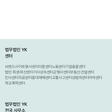
법무법인 YK
센터
브랜드사이트
형사센터
이혼센터
노동센터
기업총괄센터
법인 회생·파산센터
가사상속센터
군형사센터
부동산·건설센터
민사센터
의료센터
중대재해센터
교통사고센터
성범죄센터
마약센터
학교폭력센터
법무법인 YK
전국 사무소